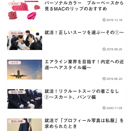
パーソナルカラー ブルーベースから
コスメ
見るMACのリップのおすすめ
2019.12.18
就活！正しいスーツを選ぶ〜その①〜
就活と転職
2019.09.26
エアライン業界を目指す！内定への近
メイク
道〜ヘアスタイル編〜
2019.06.20
就活！リクルートスーツの着こなし
就活と転職
②〜スカート、パンツ編
2020.11.03
就活で「プロフィール写真は私服」を
就活と転職
求められたとき